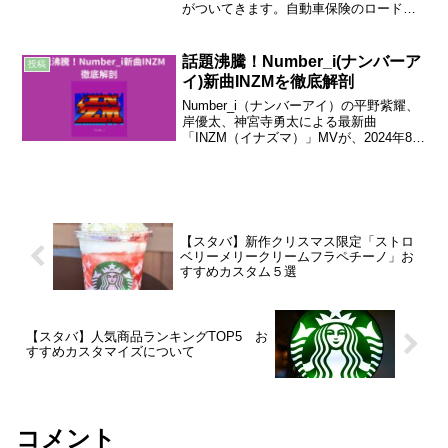
がついてきます。自動車保険のロードサ
ービスは「車」にかかりますがJAFのロ
ードサービスは、「人」にかかります。
そのため、自家用車以外のトラブルでも
話題沸騰！Number_i(ナンバーア
投稿
ロードサービスが適...
イ)新曲INZMを徹底解剖
Number_i（ナンバーアイ）の平野紫耀、
岸優太、神宮寺勇太による最新曲
「INZM（イナズマ）」MVが、2024年8月
19日0時にYouTubeで公開されました。デ
ビュー曲「GOAT」は8月現在で約6600万
回の再生数を誇り、2曲目の「B...
【スタバ】新作クリスマス限定「ストロ
ベリーメリークリームフラペチーノ」お
すすめカスタム５選
【スタバ】人気商品ランキングTOP5 お
すすめカスタマイズについて
コメント