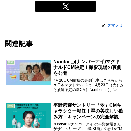
クマノミ
関連記事
Number_i(ナンバーアイ)マクド
投稿
ナルドCM決定！撮影現場の裏側
を公開
7月16日CM放映の裏側記事はこちらから
▼日本マクドナルドは、4月23日（火）か
ら放送予定の新CMにNumber_i（ナンバ
ーアイ）が出演することを発表しまし
た。Number_i（ナンバーアイ）がグルー
プでCMに出演するのは初となります。
平野紫耀サントリー「翠」CMキ
投稿
C...
ャラクター就任！翠の美味しい飲
み方・キャンペーンの完全解説
Number_i(ナンバーアイ)の平野紫耀さん
がサントリージン「翠(SUI)」の新TVCM