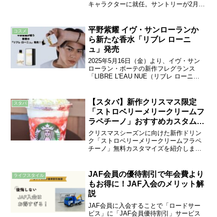
キャラクターに就任。サントリーが2月7
日に開催した「サントリー翠 新TVCM
新キャラクター発表会」のゲスト出演し
ました。以前から平野紫耀さんがサント
平野紫耀 イヴ・サンローランか
コスメ
リ...
ら新たな香水「リブレ ローニ
ュ」発売
2025年5月16日（金）より、イヴ・サン
ローラン・ボーテの新作フレグランス
「LIBRE L'EAU NUE（リブレ ローニ
ュ）」のプロモーション動画が公開され
ました。この動画には、イヴ・サンロー
ランのアンバサダーを務める平野紫耀さ
【スタバ】新作クリスマス限定
スタバ
んが登場...
「ストロベリーメリークリームフ
ラペチーノ」おすすめカスタム５
選
クリスマスシーズンに向けた新作ドリン
ク「ストロベリーメリークリームフラペ
チーノ」無料カスタマイズを紹介しま
す。ストロベリーメリークリームフラペ
チーノについて「ストロベリー メリーク
リーム フラペチーノ」は、マスカルポー
JAF会員の優待割引で年会費より
ライフスタイル
ネを使った濃厚な味わい...
もお得に！JAF入会のメリット解
説
JAF会員に入会することで「ロードサー
ビス」に「JAF会員優待割引」サービス