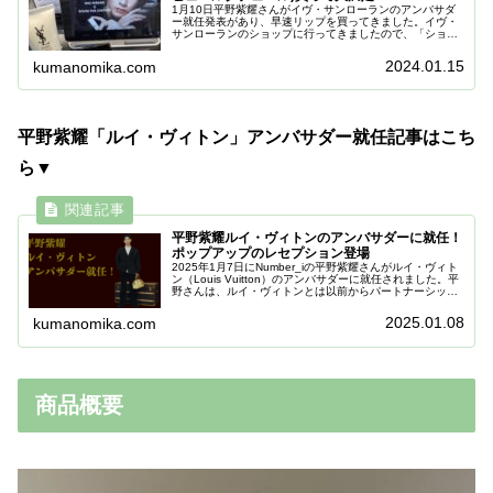
1月10日平野紫耀さんがイヴ・サンローランのアンバサダ
ー就任発表があり、早速リップを買ってきました。イヴ・
サンローランのショップに行ってきましたので、「ショッ
プ状況や意外と知らない情報」についてご説明いたしま
す！平野紫耀さんアンバサダーの詳...
2024.01.15
kumanomika.com
平野紫耀「ルイ・ヴィトン」アンバサダー就任記事はこち
ら▼
平野紫耀ルイ・ヴィトンのアンバサダーに就任！
ポップアップのレセプション登場
2025年1月7日にNumber_iの平野紫耀さんがルイ・ヴィト
ン（Louis Vuitton）のアンバサダーに就任されました。平
野さんは、ルイ・ヴィトンとは以前からパートナーシップ
契約を結び、親交を深めていました。今回は、正式にアン
バサダ...
2025.01.08
kumanomika.com
商品概要