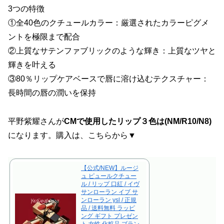
3つの特徴
①全40色のクチュールカラー：厳選されたカラーピグメ
ントを極限まで配合
②上質なサテンファブリックのような輝き：上質なツヤと
輝きを叶える
③80％リップケアベースで唇に溶け込むテクスチャー：
長時間の唇の潤いを保持
平野紫耀さんが
CMで使用したリップ３色は(NM/R10/N8)
になります。購入は、こちらから▼
【公式/NEW】ルージ
ュ ピュールクチュー
ル / リップ 口紅 / イヴ
サンローラン イブ サ
ンローラン ysl / 正規
品 / 送料無料 ラッピ
ング ギフト プレゼン
ト 女性 化粧品 ブラン