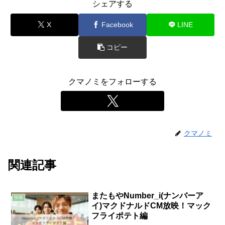
シェアする
X
Facebook
LINE
コピー
クマノミをフォローする
クマノミ
関連記事
またもやNumber_i(ナンバーア
投稿
イ)マクドナルドCM放映！マック
フライポテト編