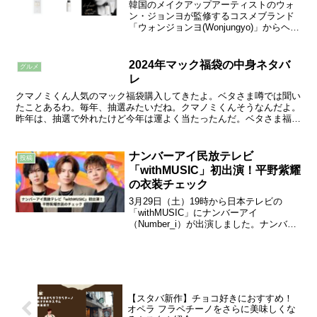
韓国のメイクアップアーティストのウォ
ン・ジョンヨが監修するコスメブランド
「ウォンジョンヨ(Wonjungyo)」からヘア
ケアライン「Wonjungyo Hair」が5月1日
にシャンプーとトリートメント・オイル
の6種類が発売されました。広告キ...
2024年マック福袋の中身ネタバ
グルメ
レ
クマノミくん人気のマック福袋購入してきたよ。ベタさま噂では聞い
たことあるわ。毎年、抽選みたいだね。クマノミくんそうなんだよ。
昨年は、抽選で外れたけど今年は運よく当たったんだ。ベタさま福袋
の中身教えて欲しいわ。クマノミくんもちろん！24年マク...
ナンバーアイ民放テレビ
投稿
「withMUSIC」初出演！平野紫耀
の衣装チェック
3月29日（土）19時から日本テレビの
「withMUSIC」にナンバーアイ
（Number_i）が出演しました。ナンバー
アイ（Number_i）としては、民放テレビ
初主演となります。King&Princeを脱退し
た時には今後TVに出演すること...
【スタバ新作】チョコ好きにおすすめ！
オペラ フラペチーノをさらに美味しくな