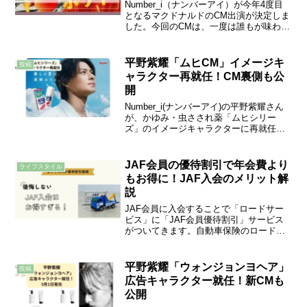
Number_i（ナンバーアイ）が今年4度目
となるマクドナルドのCM出演が決定しま
した。今回のCMは、一度は誰もが味わっ
たことのあるマクドナルドの定番メニュ
ー「マックフライポテト」のキャンペー
ンをテーマにしています。TVCMは8月16
平野紫耀「ムヒCM」イメージキ
投稿
日から...
ャラクター再就任！CM裏側も公
開
Number_i(ナンバーアイ)の平野紫耀さん
が、かゆみ・虫さされ薬「ムヒシリー
ズ」のイメージキャラクターに再就任さ
れました。平野紫耀さん「ムヒシリー
ズ」のイメージキャラクター就任は約2年
ぶりとなります。ムヒシリーズを製造、
JAF会員の優待割引で年会費より
ライフスタイル
販売する株式会社...
もお得に！JAF入会のメリット解
説
JAF会員に入会することで「ロードサー
ビス」に「JAF会員優待割引」サービス
がついてきます。自動車保険のロードサ
ービスは「車」にかかりますがJAFのロ
ードサービスは、「人」にかかります。
そのため、自家用車以外のトラブルでも
平野紫耀「ウォンジョンヨヘア」
投稿
ロードサービスが適...
広告キャラクター就任！新CMも
公開